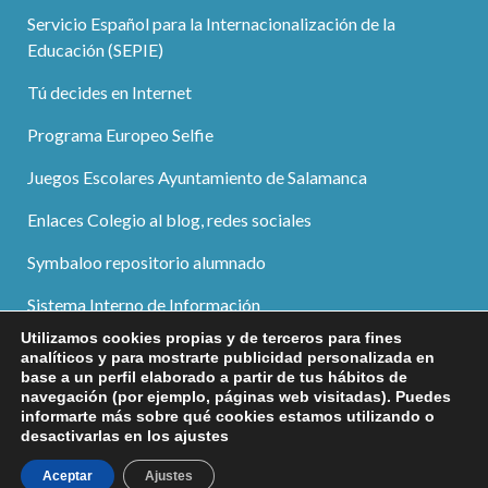
Servicio Español para la Internacionalización de la
Educación (SEPIE)
Tú decides en Internet
Programa Europeo Selfie
Juegos Escolares Ayuntamiento de Salamanca
Enlaces Colegio al blog, redes sociales
Symbaloo repositorio alumnado
Sistema Interno de Información
Utilizamos cookies propias y de terceros para fines
analíticos y para mostrarte publicidad personalizada en
base a un perfil elaborado a partir de tus hábitos de
navegación (por ejemplo, páginas web visitadas). Puedes
informarte más sobre qué cookies estamos utilizando o
desactivarlas en los ajustes
Aviso legal
|
Política de privacidad
|
Política de cookies
|
© 2026 Colegio San Juan Bosco | Salesianas | Salamanca
Aceptar
Ajustes