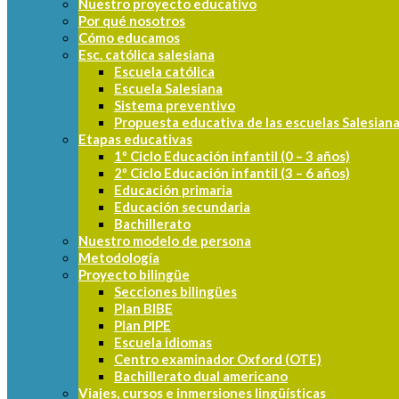
Nuestro proyecto educativo
Por qué nosotros
Cómo educamos
Esc. católica salesiana
Escuela católica
Escuela Salesiana
Sistema preventivo
Propuesta educativa de las escuelas Salesian
Etapas educativas
1º Ciclo Educación infantil (0 – 3 años)
2º Ciclo Educación infantil (3 – 6 años)
Educación primaria
Educación secundaria
Bachillerato
Nuestro modelo de persona
Metodología
Proyecto bilingüe
Secciones bilingües
Plan BIBE
Plan PIPE
Escuela idiomas
Centro examinador Oxford (OTE)
Bachillerato dual americano
Viajes, cursos e inmersiones lingüísticas