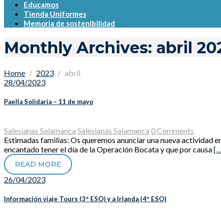
Educamos
Tienda Uniformes
Memoria de sostenibilidad
Monthly Archives: abril 20
Home
2023
abril
28/04/2023
Paella Solidaria – 11 de mayo
Salesianas Salamanca
Salesianas Salamanca
0 Comments
Estimadas familias: Os queremos anunciar una nueva actividad 
encantado tener el día de la Operación Bocata y que por causa
[…
READ MORE
26/04/2023
Información viaje Tours (3º ESO) y a Irlanda (4º ESO)