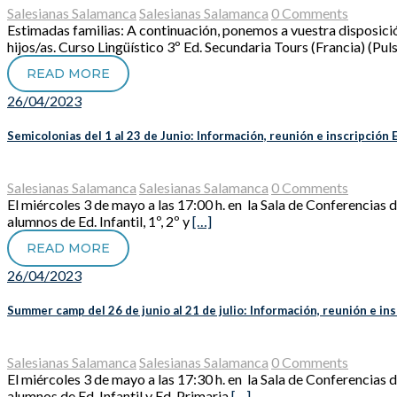
Salesianas Salamanca
Salesianas Salamanca
0 Comments
Estimadas familias: A continuación, ponemos a vuestra disposición
hijos/as. Curso Lingüístico 3º Ed. Secundaria Tours (Francia) (Pul
READ MORE
26/04/2023
Semicolonias del 1 al 23 de Junio: Información, reunión e inscripción Ed.
Salesianas Salamanca
Salesianas Salamanca
0 Comments
El miércoles 3 de mayo a las 17:00 h. en la Sala de Conferencias 
alumnos de Ed. Infantil, 1º, 2º y
[…]
READ MORE
26/04/2023
Summer camp del 26 de junio al 21 de julio: Información, reunión e insc
Salesianas Salamanca
Salesianas Salamanca
0 Comments
El miércoles 3 de mayo a las 17:30 h. en la Sala de Conferencia
alumnos de Ed. Infantil y Ed. Primaria
[…]