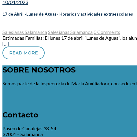
10/04/2023
17 de Abril «Lunes de Aguas» Horarios y actividades extraescolares
Salesianas Salamanca
Salesianas Salamanca
0 Comments
Estimadas Familias: El lunes 17 de abril “Lunes de Aguas”, los alumn
[…]
READ MORE
SOBRE NOSOTROS
Somos parte de la Inspectoría de María Auxiliadora, con sede en 
Contacto
Paseo de Canalejas 38-54
37001 – Salamanca