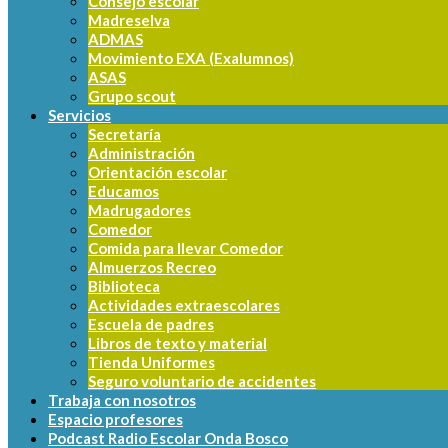
Consejo escolar
Madreselva
ADMAS
Movimiento EXA (Exalumnos)
ASAS
Grupo scout
Servicios
Secretaría
Administración
Orientación escolar
Educamos
Madrugadores
Comedor
Comida para llevar Comedor
Almuerzos Recreo
Biblioteca
Actividades extraescolares
Escuela de padres
Libros de texto y material
Tienda Uniformes
Seguro voluntario de accidentes
Trabaja con nosotros
Espacio profesores
Podcast Radio Escolar Onda Bosco