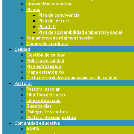
Innovación educativa
Planes
Plan de convivencia
Plan de lectura
Plan TIC
Plan de sostenibilidad ambiental y social
Reglamento de régimen interior
Código de conducta
Calidad
Gestión de calidad
Política de calidad
Plan estratégico
Mapa estratégico
Carta de servicios y compromisos de calidad
Pastoral
Pastoral escolar
Objetivo del curso
Líneas de acción
Buenos días
Diálogo, fe y cultura
Pastoral de tiempo libre
Comunidad educativa
AMPA