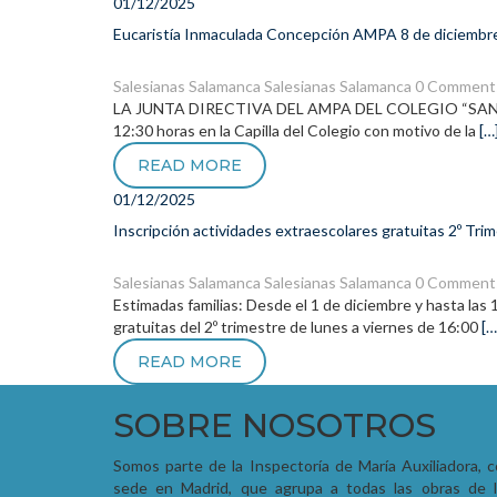
01/12/2025
Eucaristía Inmaculada Concepción AMPA 8 de diciembr
Salesianas Salamanca
Salesianas Salamanca
0 Comment
LA JUNTA DIRECTIVA DEL AMPA DEL COLEGIO “SAN JUA
12:30 horas en la Capilla del Colegio con motivo de la
[…
READ MORE
01/12/2025
Inscripción actividades extraescolares gratuitas 2º Tri
Salesianas Salamanca
Salesianas Salamanca
0 Comment
Estimadas familias: Desde el 1 de diciembre y hasta las 1
gratuitas del 2º trimestre de lunes a viernes de 16:00
[…
READ MORE
SOBRE NOSOTROS
Somos parte de la Inspectoría de María Auxiliadora, 
sede en Madrid, que agrupa a todas las obras de l