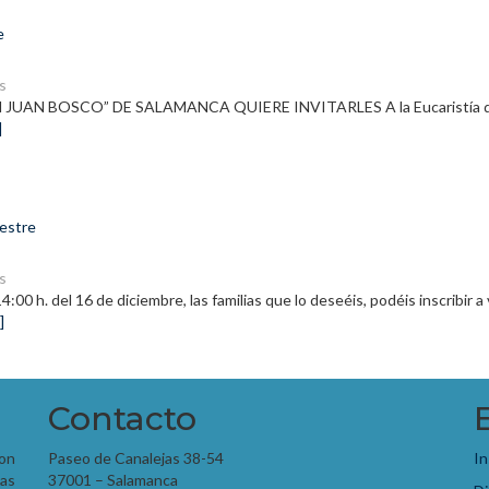
e
s
N BOSCO” DE SALAMANCA QUIERE INVITARLES A la Eucaristía que se 
]
mestre
s
4:00 h. del 16 de diciembre, las familias que lo deseéis, podéis inscribir 
]
Contacto
con
Paseo de Canalejas 38-54
In
as
37001 – Salamanca