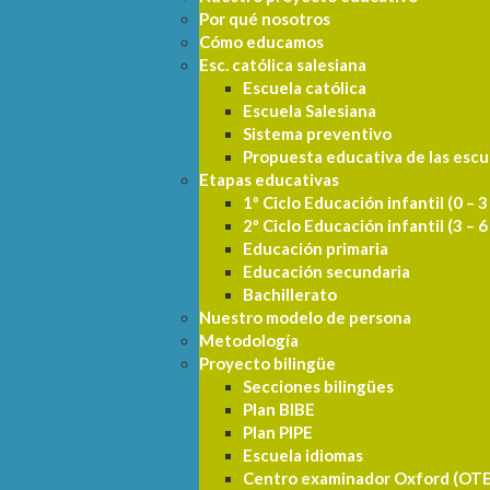
Por qué nosotros
Cómo educamos
Esc. católica salesiana
Escuela católica
Escuela Salesiana
Sistema preventivo
Propuesta educativa de las escu
Etapas educativas
1º Ciclo Educación infantil (0 – 3
2º Ciclo Educación infantil (3 – 6
Educación primaria
Educación secundaria
Bachillerato
Nuestro modelo de persona
Metodología
Proyecto bilingüe
Secciones bilingües
Plan BIBE
Plan PIPE
Escuela idiomas
Centro examinador Oxford (OTE