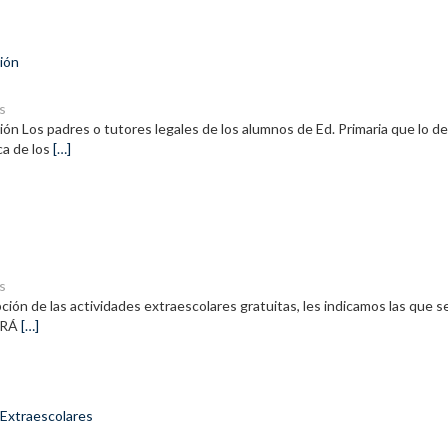
ción
s
ación Los padres o tutores legales de los alumnos de Ed. Primaria que lo d
ca de los
[…]
s
pción de las actividades extraescolares gratuitas, les indicamos las que 
VARÁ
[…]
 Extraescolares