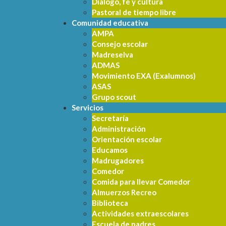
Diálogo, fe y cultura
Pastoral de tiempo libre
Comunidad educativa
AMPA
Consejo escolar
Madreselva
ADMAS
Movimiento EXA (Exalumnos)
ASAS
Grupo scout
Servicios
Secretaría
Administración
Orientación escolar
Educamos
Madrugadores
Comedor
Comida para llevar Comedor
Almuerzos Recreo
Biblioteca
Actividades extraescolares
Escuela de padres