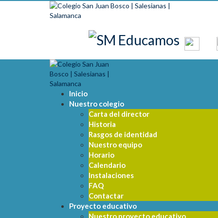
Skip to content
Inicio
Nuestro colegio
Carta del director
Historia
Rasgos de identidad
Nuestro equipo
Horario
Calendario
Instalaciones
FAQ
Contactar
Proyecto educativo
Nuestro proyecto educativo