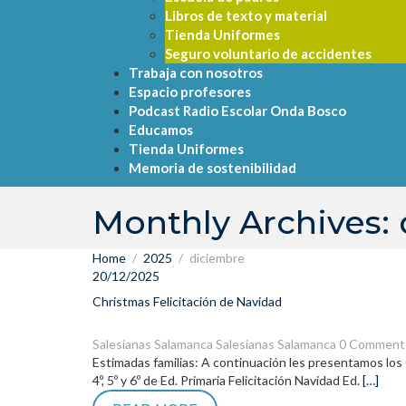
Libros de texto y material
Tienda Uniformes
Seguro voluntario de accidentes
Trabaja con nosotros
Espacio profesores
Podcast Radio Escolar Onda Bosco
Educamos
Tienda Uniformes
Memoria de sostenibilidad
Monthly Archives:
Home
2025
diciembre
20/12/2025
Christmas Felicitación de Navidad
Salesianas Salamanca
Salesianas Salamanca
0 Comment
Estimadas familias: A continuación les presentamos los Chr
4º, 5º y 6º de Ed. Primaria Felicitación Navidad Ed.
[…]