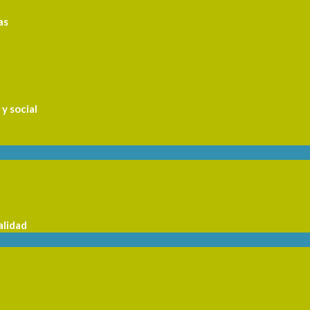
as
y social
alidad