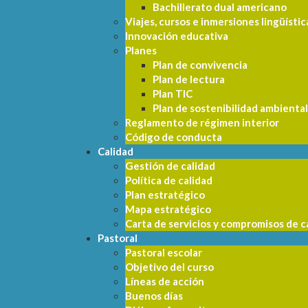
Bachillerato dual americano
Viajes, cursos e inmersiones lingüístic
Innovación educativa
Planes
Plan de convivencia
Plan de lectura
Plan TIC
Plan de sostenibilidad ambiental 
Reglamento de régimen interior
Código de conducta
Calidad
Gestión de calidad
Política de calidad
Plan estratégico
Mapa estratégico
Carta de servicios y compromisos de c
Pastoral
Pastoral escolar
Objetivo del curso
Líneas de acción
Buenos días