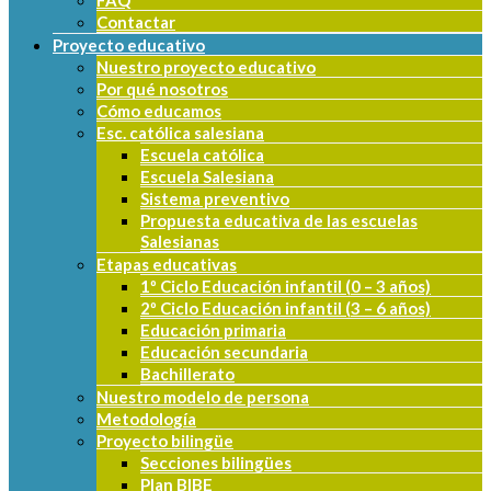
FAQ
Contactar
Proyecto educativo
Nuestro proyecto educativo
Por qué nosotros
Cómo educamos
Esc. católica salesiana
Escuela católica
Escuela Salesiana
Sistema preventivo
Propuesta educativa de las escuelas
Salesianas
Etapas educativas
1º Ciclo Educación infantil (0 – 3 años)
2º Ciclo Educación infantil (3 – 6 años)
Educación primaria
Educación secundaria
Bachillerato
Nuestro modelo de persona
Metodología
Proyecto bilingüe
Secciones bilingües
Plan BIBE