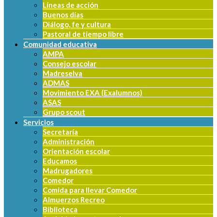
Líneas de acción
Buenos días
Diálogo, fe y cultura
Pastoral de tiempo libre
Comunidad educativa
AMPA
Consejo escolar
Madreselva
ADMAS
Movimiento EXA (Exalumnos)
ASAS
Grupo scout
Servicios
Secretaría
Administración
Orientación escolar
Educamos
Madrugadores
Comedor
Comida para llevar Comedor
Almuerzos Recreo
Biblioteca