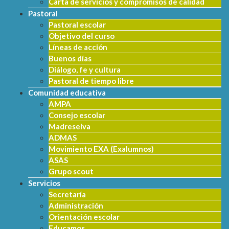
Carta de servicios y compromisos de calidad
Pastoral
Pastoral escolar
Objetivo del curso
Líneas de acción
Buenos días
Diálogo, fe y cultura
Pastoral de tiempo libre
Comunidad educativa
AMPA
Consejo escolar
Madreselva
ADMAS
Movimiento EXA (Exalumnos)
ASAS
Grupo scout
Servicios
Secretaría
Administración
Orientación escolar
Educamos