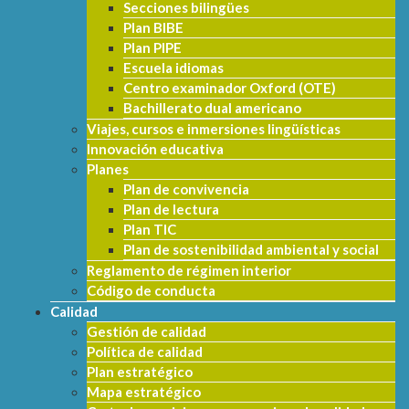
Secciones bilingües
Plan BIBE
Plan PIPE
Escuela idiomas
Centro examinador Oxford (OTE)
Bachillerato dual americano
Viajes, cursos e inmersiones lingüísticas
Innovación educativa
Planes
Plan de convivencia
Plan de lectura
Plan TIC
Plan de sostenibilidad ambiental y social
Reglamento de régimen interior
Código de conducta
Calidad
Gestión de calidad
Política de calidad
Plan estratégico
Mapa estratégico