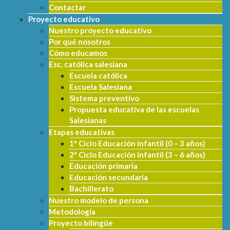
Contactar
Proyecto educativo
Nuestro proyecto educativo
Por qué nosotros
Cómo educamos
Esc. católica salesiana
Escuela católica
Escuela Salesiana
Sistema preventivo
Propuesta educativa de las escuelas
Salesianas
Etapas educativas
1º Ciclo Educación infantil (0 – 3 años)
2º Ciclo Educación infantil (3 – 6 años)
Educación primaria
Educación secundaria
Bachillerato
Nuestro modelo de persona
Metodología
Proyecto bilingüe