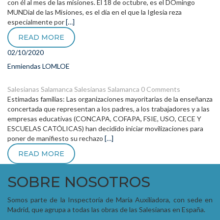
con él al mes de las misiones. El 18 de octubre, es el DOmingo
MUNDial de las Misiones, es el día en el que la Iglesia reza
especialmente por
[…]
READ MORE
02/10/2020
Enmiendas LOMLOE
Salesianas Salamanca
Salesianas Salamanca
0 Comments
Estimadas familias: Las organizaciones mayoritarias de la enseñanza
concertada que representan a los padres, a los trabajadores y a las
empresas educativas (CONCAPA, COFAPA, FSIE, USO, CECE Y
ESCUELAS CATÓLICAS) han decidido iniciar movilizaciones para
poner de manifiesto su rechazo
[…]
READ MORE
SOBRE NOSOTROS
Somos parte de la Inspectoría de María Auxiliadora, con sede en
Madrid, que agrupa a todas las obras de las Salesianas en España.