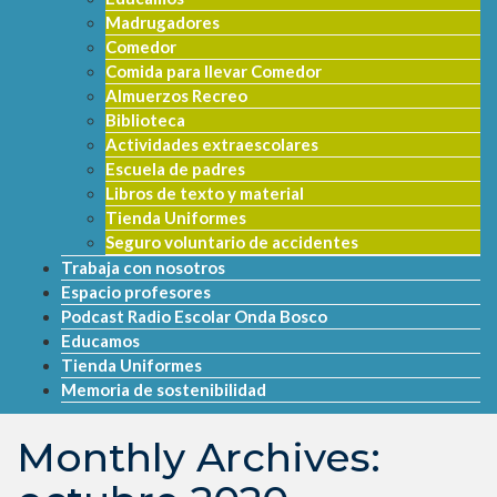
Madrugadores
Comedor
Comida para llevar Comedor
Almuerzos Recreo
Biblioteca
Actividades extraescolares
Escuela de padres
Libros de texto y material
Tienda Uniformes
Seguro voluntario de accidentes
Trabaja con nosotros
Espacio profesores
Podcast Radio Escolar Onda Bosco
Educamos
Tienda Uniformes
Memoria de sostenibilidad
Monthly Archives: