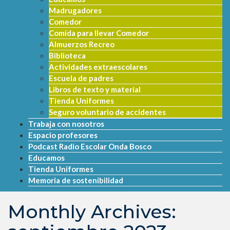
Madrugadores
Comedor
Comida para llevar Comedor
Almuerzos Recreo
Biblioteca
Actividades extraescolares
Escuela de padres
Libros de texto y material
Tienda Uniformes
Seguro voluntario de accidentes
Trabaja con nosotros
Espacio profesores
Podcast Radio Escolar Onda Bosco
Educamos
Tienda Uniformes
Memoria de sostenibilidad
Monthly Archives: