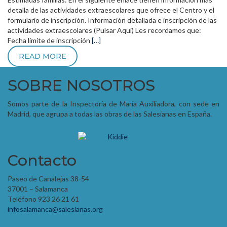
detalla de las actividades extraescolares que ofrece el Centro y el
formulario de inscripción. Información detallada e inscripción de las
actividades extraescolares (Pulsar Aquí) Les recordamos que:
Fecha límite de inscripción
[…]
READ MORE
SOBRE NOSOTROS
Somos parte de la Inspectoría de María Auxiliadora, con sede en
Madrid, que agrupa a todas las obras de las Salesianas en España.
Contacto
Paseo de Canalejas 38-54
37001 – Salamanca
Teléfono 923 26 21 61
infosalamanca@salesianas.org