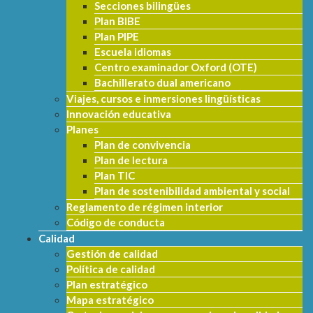
Secciones bilingües
Plan BIBE
Plan PIPE
Escuela idiomas
Centro examinador Oxford (OTE)
Bachillerato dual americano
Viajes, cursos e inmersiones lingüísticas
Innovación educativa
Planes
Plan de convivencia
Plan de lectura
Plan TIC
Plan de sostenibilidad ambiental y social
Reglamento de régimen interior
Código de conducta
Calidad
Gestión de calidad
Política de calidad
Plan estratégico
Mapa estratégico