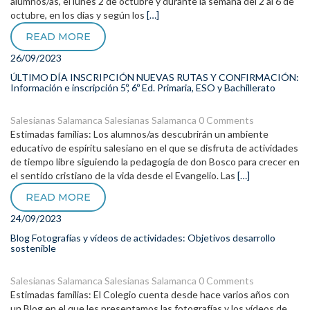
alumnos/as, el lunes 2 de octubre y durante la semana del 2 al 6 de
octubre, en los días y según los
[…]
READ MORE
26/09/2023
ÚLTIMO DÍA INSCRIPCIÓN NUEVAS RUTAS Y CONFIRMACIÓN:
Información e inscripción 5º, 6º Ed. Primaria, ESO y Bachillerato
Salesianas Salamanca
Salesianas Salamanca
0 Comments
Estimadas familias: Los alumnos/as descubrirán un ambiente
educativo de espíritu salesiano en el que se disfruta de actividades
de tiempo libre siguiendo la pedagogía de don Bosco para crecer en
el sentido cristiano de la vida desde el Evangelio. Las
[…]
READ MORE
24/09/2023
Blog Fotografías y vídeos de actividades: Objetivos desarrollo
sostenible
Salesianas Salamanca
Salesianas Salamanca
0 Comments
Estimadas familias: El Colegio cuenta desde hace varios años con
un Blog en el que les presentamos las fotografías y los vídeos de