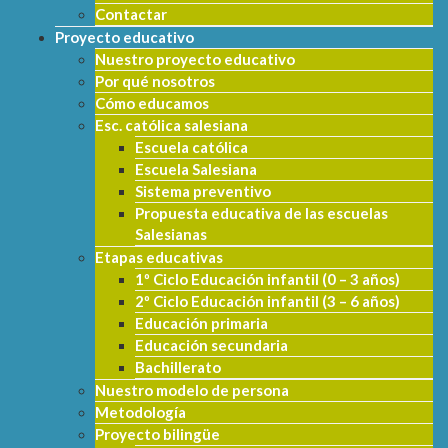
Contactar
Proyecto educativo
Nuestro proyecto educativo
Por qué nosotros
Cómo educamos
Esc. católica salesiana
Escuela católica
Escuela Salesiana
Sistema preventivo
Propuesta educativa de las escuelas
Salesianas
Etapas educativas
1º Ciclo Educación infantil (0 – 3 años)
2º Ciclo Educación infantil (3 – 6 años)
Educación primaria
Educación secundaria
Bachillerato
Nuestro modelo de persona
Metodología
Proyecto bilingüe