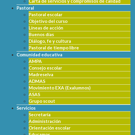
Carta de servicios y compromisos de calidad
Pastoral
Pastoral escolar
Objetivo del curso
Líneas de acción
Buenos días
Diálogo, fe y cultura
Pastoral de tiempo libre
Comunidad educativa
AMPA
Consejo escolar
Madreselva
ADMAS
Movimiento EXA (Exalumnos)
ASAS
Grupo scout
Servicios
Secretaría
Administración
Orientación escolar
Educamos