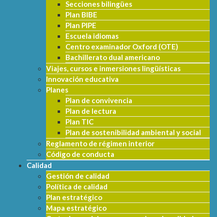
Secciones bilingües
Plan BIBE
Plan PIPE
Escuela idiomas
Centro examinador Oxford (OTE)
Bachillerato dual americano
Viajes, cursos e inmersiones lingüísticas
Innovación educativa
Planes
Plan de convivencia
Plan de lectura
Plan TIC
Plan de sostenibilidad ambiental y social
Reglamento de régimen interior
Código de conducta
Calidad
Gestión de calidad
Política de calidad
Plan estratégico
Mapa estratégico