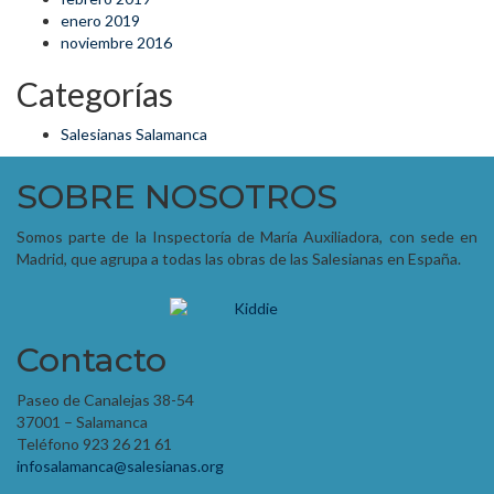
enero 2019
noviembre 2016
Categorías
Salesianas Salamanca
SOBRE NOSOTROS
Somos parte de la Inspectoría de María Auxiliadora, con sede en
Madrid, que agrupa a todas las obras de las Salesianas en España.
Contacto
Paseo de Canalejas 38-54
37001 – Salamanca
Teléfono 923 26 21 61
infosalamanca@salesianas.org