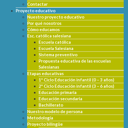
Contactar
Proyecto educativo
Nuestro proyecto educativo
Por qué nosotros
Cómo educamos
Esc. católica salesiana
Escuela católica
Escuela Salesiana
Sistema preventivo
Propuesta educativa de las escuelas
Salesianas
Etapas educativas
1º Ciclo Educación infantil (0 – 3 años)
2º Ciclo Educación infantil (3 – 6 años)
Educación primaria
Educación secundaria
Bachillerato
Nuestro modelo de persona
Metodología
Proyecto bilingüe