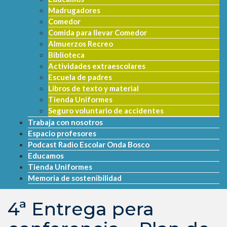
Madrugadores
Comedor
Comida para llevar Comedor
Almuerzos Recreo
Biblioteca
Actividades extraescolares
Escuela de padres
Libros de texto y material
Tienda Uniformes
Seguro voluntario de accidentes
Trabaja con nosotros
Espacio profesores
Podcast Radio Escolar Onda Bosco
Educamos
Tienda Uniformes
Memoria de sostenibilidad
4ª Entrega pera