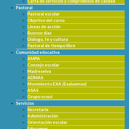
Carta de servicios y compromisos de calidad
Pastoral
Pastoral escolar
Objetivo del curso
Líneas de acción
Buenos días
Diálogo, fe y cultura
Pastoral de tiempo libre
Comunidad educativa
AMPA
Consejo escolar
Madreselva
ADMAS
Movimiento EXA (Exalumnos)
ASAS
Grupo scout
Servicios
Secretaría
Administración
Orientación escolar
Educamos