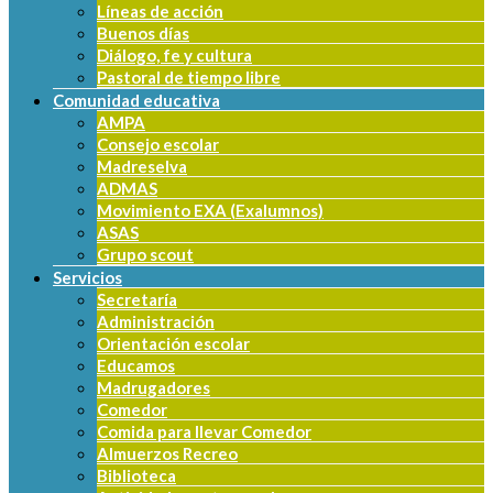
Líneas de acción
Buenos días
Diálogo, fe y cultura
Pastoral de tiempo libre
Comunidad educativa
AMPA
Consejo escolar
Madreselva
ADMAS
Movimiento EXA (Exalumnos)
ASAS
Grupo scout
Servicios
Secretaría
Administración
Orientación escolar
Educamos
Madrugadores
Comedor
Comida para llevar Comedor
Almuerzos Recreo
Biblioteca