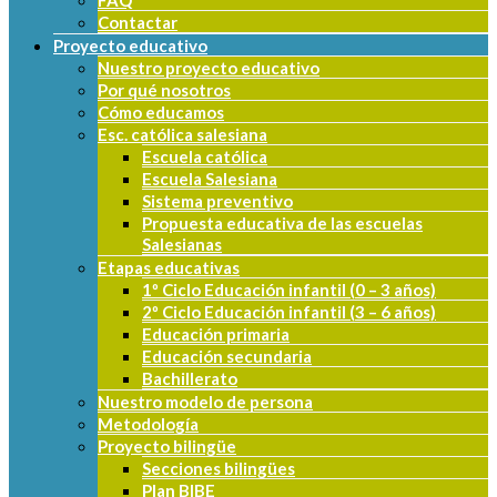
FAQ
Contactar
Proyecto educativo
Nuestro proyecto educativo
Por qué nosotros
Cómo educamos
Esc. católica salesiana
Escuela católica
Escuela Salesiana
Sistema preventivo
Propuesta educativa de las escuelas
Salesianas
Etapas educativas
1º Ciclo Educación infantil (0 – 3 años)
2º Ciclo Educación infantil (3 – 6 años)
Educación primaria
Educación secundaria
Bachillerato
Nuestro modelo de persona
Metodología
Proyecto bilingüe
Secciones bilingües
Plan BIBE