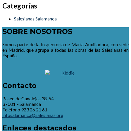
Categorías
Salesianas Salamanca
SOBRE NOSOTROS
Somos parte de la Inspectoría de María Auxiliadora, con sede
en Madrid, que agrupa a todas las obras de las Salesianas en
España.
Contacto
Paseo de Canalejas 38-54
37001 – Salamanca
Teléfono 923 26 21 61
infosalamanca@salesianas.org
Enlaces destacados