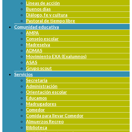
Líneas de acción
Buenos días
Diálogo, fe y cultura
Pastoral de tiempo libre
Comunidad educativa
AMPA
Consejo escolar
Madreselva
ADMAS
Movimiento EXA (Exalumnos)
ASAS
Grupo scout
Servicios
Secretaría
Administración
Orientación escolar
Educamos
Madrugadores
Comedor
Comida para llevar Comedor
Almuerzos Recreo
Biblioteca