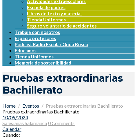
Actividades extraescolares
Escuela de padres
Libros de texto y material
Tienda Uniformes
Seguro voluntario de accidentes
Trabaja con nosotros
Espacio profesores
Podcast Radio Escolar Onda Bosco
Educamos
Tienda Uniformes
Memoria de sostenibilidad
Pruebas extraordinarias
Bachillerato
Home
Eventos
Pruebas extraordinarias Bachillerato
Pruebas extraordinarias Bachillerato
10/09/2024
Salesianas Salamanca
0 Comments
Calendar
Cuando: