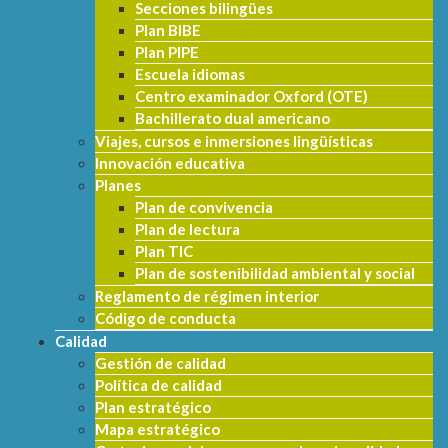
Secciones bilingües
Plan BIBE
Plan PIPE
Escuela idiomas
Centro examinador Oxford (OTE)
Bachillerato dual americano
Viajes, cursos e inmersiones lingüísticas
Innovación educativa
Planes
Plan de convivencia
Plan de lectura
Plan TIC
Plan de sostenibilidad ambiental y social
Reglamento de régimen interior
Código de conducta
Calidad
Gestión de calidad
Política de calidad
Plan estratégico
Mapa estratégico