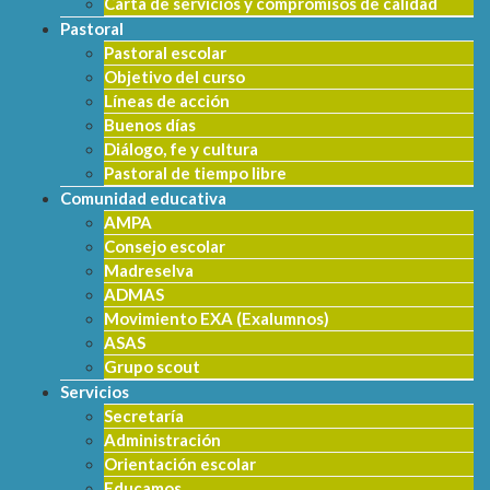
Carta de servicios y compromisos de calidad
Pastoral
Pastoral escolar
Objetivo del curso
Líneas de acción
Buenos días
Diálogo, fe y cultura
Pastoral de tiempo libre
Comunidad educativa
AMPA
Consejo escolar
Madreselva
ADMAS
Movimiento EXA (Exalumnos)
ASAS
Grupo scout
Servicios
Secretaría
Administración
Orientación escolar
Educamos