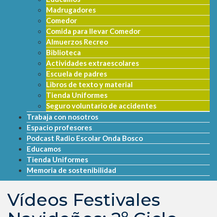
Madrugadores
Comedor
Comida para llevar Comedor
Almuerzos Recreo
Biblioteca
Actividades extraescolares
Escuela de padres
Libros de texto y material
Tienda Uniformes
Seguro voluntario de accidentes
Trabaja con nosotros
Espacio profesores
Podcast Radio Escolar Onda Bosco
Educamos
Tienda Uniformes
Memoria de sostenibilidad
Vídeos Festivales