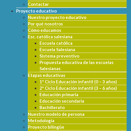
Contactar
Proyecto educativo
Nuestro proyecto educativo
Por qué nosotros
Cómo educamos
Esc. católica salesiana
Escuela católica
Escuela Salesiana
Sistema preventivo
Propuesta educativa de las escuelas
Salesianas
Etapas educativas
1º Ciclo Educación infantil (0 – 3 años)
2º Ciclo Educación infantil (3 – 6 años)
Educación primaria
Educación secundaria
Bachillerato
Nuestro modelo de persona
Metodología
Proyecto bilingüe